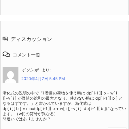
ディスカッション
コメント一覧
イソンボ
より:
2020年4月7日 5:45 PM
漸化式の説明の中で「i 番目の荷物を使う時は dp[ i-1 ][ b – w[ i
]]+v[ i ] が価値の総和の最大となり、使わない時は dp[ i-1 ][ b ] と
なるはずです。」と書かれていますが、漸化式は
dp[ i ][ b ] = max(dp[ i-1 ][ b + w[ i ]]+v[ i ], dp[ i-1 ][ b ]になってい
ます。（w[i]の符号が異なる）
間違いではありませんか？