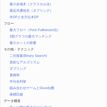
最小全域木（クラスカル法）
最近共通祖先（ダブリング）
木DPと全方位木DP
フロー
最大フロー（Ford-Fullkerson法）
2部グラフの最大マッチング
最小カットの容量
その他・テクニック
二分探索(Binary Search)
貪欲なアルゴリズム
ダブリング
累積和
半分全列挙
組み合わせゲームとGrundy数
座標圧縮
データ構造