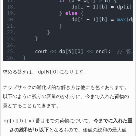
if
(
b + w
[
i
]
>
 B
)
{
                dp
[
i + 1
][
b
]
 = dp
[
i
][
}
else
{
                dp
[
i + 1
][
b
]
 = 
max
(
dp
}
}
}
    cout 
<<
 dp
[
N
][
0
]
<<
 endl;  
// 答
}
求める答えは、 dp[N][0] になります。
ナップサックの漸化式的な解き方は他にも色々あります。
以下のように残りの容量のかわりに、今まで入れた荷物の
量とすることもできます。
dp[ i ][ b ] := i 番目までの荷物について、
今までに入れた重
さの総和が b 以下
となるもので、価値の総和の最大値