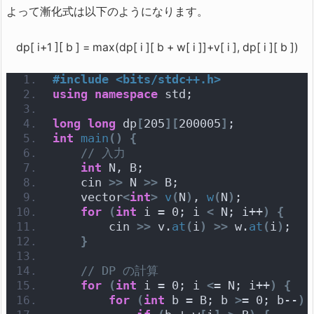
よって漸化式は以下のようになります。
dp[ i+1 ][ b ] = max(dp[ i ][ b + w[ i ]]+v[ i ], dp[ i ][ b ])
#include <bits/stdc++.h>
using
namespace
 std;
long
long
 dp
[
205
][
200005
]
;
int
main
()
{
// 入力
int
 N, B;
    cin 
>>
 N 
>>
 B;
    vector
<
int
>
v
(
N
)
, 
w
(
N
)
;
for
(
int
 i = 0; i 
<
 N; i++
)
{
        cin 
>>
 v.
at
(
i
)
>>
 w.
at
(
i
)
;
}
// DP の計算
for
(
int
 i = 0; i 
<
= N; i++
)
{
for
(
int
 b = B; b 
>
= 0; b--
)