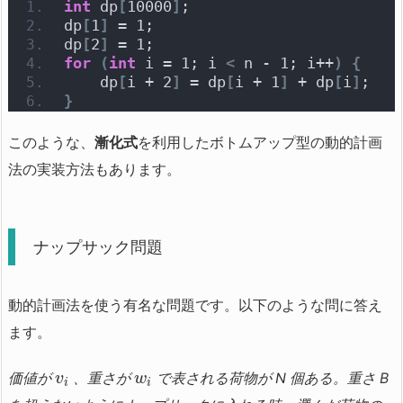
int
 dp
[
10000
]
;
dp
[
1
]
 = 1;
dp
[
2
]
 = 1;
for
(
int
 i = 1; i 
<
 n - 1; i++
)
{
    dp
[
i + 2
]
 = dp
[
i + 1
]
 + dp
[
i
]
;
}
このような、
漸化式
を利用したボトムアップ型の動的計画
法の実装方法もあります。
ナップサック問題
動的計画法を使う有名な問題です。以下のような問に答え
ます。
価値が
、重さが
で表される荷物が N 個ある。重さ B
v
w
i
i