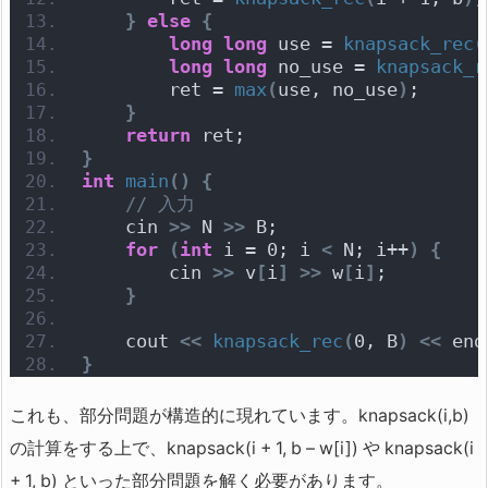
}
else
{
long
long
 use = 
knapsack_rec
(
long
long
 no_use = 
knapsack_r
        ret = 
max
(
use, no_use
)
;
}
return
 ret;
}
int
main
()
{
// 入力
    cin 
>>
 N 
>>
 B;
for
(
int
 i = 0; i 
<
 N; i++
)
{
        cin 
>>
 v
[
i
]
>>
 w
[
i
]
;
}
    cout 
<<
knapsack_rec
(
0, B
)
<<
 end
}
これも、部分問題が構造的に現れています。knapsack(i,b)
の計算をする上で、knapsack(i + 1, b – w[i]) や knapsack(i
+ 1, b) といった部分問題を解く必要があります。