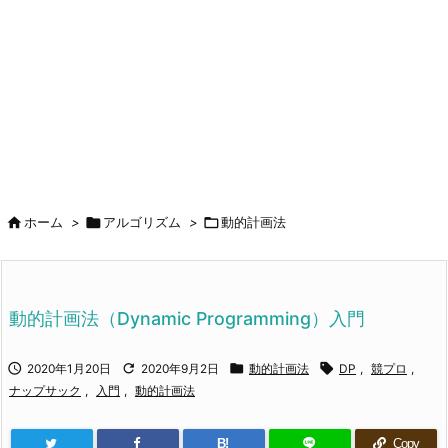



ホーム
>
アルゴリズム
>
動的計画法
動的計画法（Dynamic Programming）入門




2020年1月20日
2020年9月2日
動的計画法
DP
,
競プロ
,
ナップサック
,
入門
,
動的計画法
B!
Copy