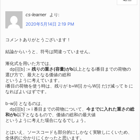
cs-learner
より:
2020年5月14日 2:19 PM
コメントありがとうございます！
結論からいうと、符号は間違っていません。
漸化式を用いた方では、
dp[i][b] :=
残りの重さ(容量)がb
以上となるi番目までの荷物の
選び方で、最大となる価値の総和
というように考えています。
i番目の荷物を使う時は、残りが b+W[i] からW[i] だけ減って b に
なればよいはずです。
b-w[i] となるのは、
dp[i][b] := i 番目までの荷物について、
今までに入れた重さの総
和がb
以下となるもので、価値の総和の最大値
というように考えた場合になるでしょう。
とはいえ、ソースコードも部分的にしかなく実験しにくいため、
全体的に分かりにくかったと思います。