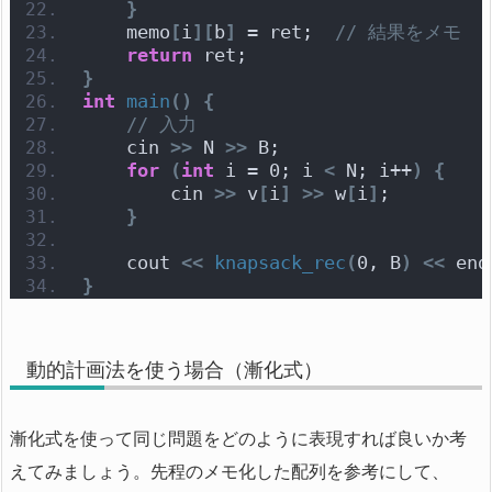
}
    memo
[
i
][
b
]
 = ret;  
// 結果をメモ
return
 ret;
}
int
main
()
{
// 入力
    cin 
>>
 N 
>>
 B;
for
(
int
 i = 0; i 
<
 N; i++
)
{
        cin 
>>
 v
[
i
]
>>
 w
[
i
]
;
}
    cout 
<<
knapsack_rec
(
0, B
)
<<
 end
}
動的計画法を使う場合（漸化式）
漸化式を使って同じ問題をどのように表現すれば良いか考
えてみましょう。先程のメモ化した配列を参考にして、