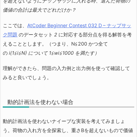
を超えないようにナップサックに入れる時、選んだ荷物の
価値の合計は最大でどれだけか？
ここでは、
AtCoder Beginner Contest 032 D – ナップサッ
ク問題
のデータセット
2
に対応する部分点を得る解答を考
えることとします。（つまり、N≦200 かつ全て
の
i(1≦i≦N) について 1≦wi≦1000 を満たす）
理解ができたら、問題の入力例と出力例を使って確認して
みると良いでしょう。
動的計画法を使わない場合
動的計画法を使わないナイーブな実装を考えてみましょ
う。荷物の入れ方を全探索し、重さBを超えないもので価値