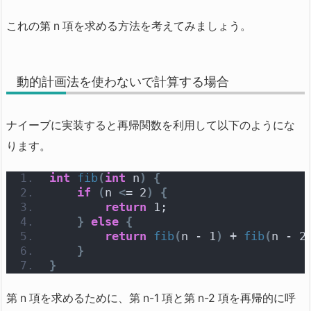
これの第 n 項を求める方法を考えてみましょう。
動的計画法を使わないで計算する場合
ナイーブに実装すると再帰関数を利用して以下のようにな
ります。
int
fib
(
int
 n
)
{
if
(
n 
<
= 2
)
{
return
 1;
}
else
{
return
fib
(
n - 1
)
 + 
fib
(
n - 2
}
}
第 n 項を求めるために、第 n-1 項と第 n-2 項を再帰的に呼