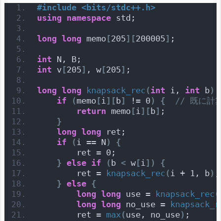
#include <bits/stdc++.h>
using
namespace
 std;
long
long
 memo
[
205
][
200005
]
;
int
 N, B;
int
 v
[
205
]
, w
[
205
]
;
long
long
knapsack_rec
(
int
 i, 
int
 b
)
if
(
memo
[
i
][
b
]
 != 0
)
{
// 既に
return
 memo
[
i
][
b
]
;
}
long
long
 ret;
if
(
i == N
)
{
        ret = 0;
}
else
if
(
b 
<
 w
[
i
])
{
        ret = 
knapsack_rec
(
i + 1, b
)
;
}
else
{
long
long
 use = 
knapsack_rec
(
long
long
 no_use = 
knapsack_r
        ret = 
max
(
use, no_use
)
;