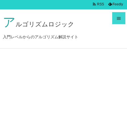

Feedly
RSS
ア

ルゴリズムロジック

メニュ
入門レベルからのアルゴリズム解説サイト

サイド

前へ

次へ

検索