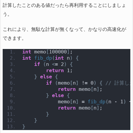
計算したことのある値だったら再利用することにしましょ
う。
これにより、無駄な計算が無くなって、かなりの高速化が
できます。
int
 memo
[
100000
]
;
int
fib_dp
(
int
 n
)
{
if
(
n 
<
= 2
)
{
return
 1;
}
else
{
if
(
memo
[
n
]
 != 0
)
{
// 計算
return
 memo
[
n
]
;
}
else
{
            memo
[
n
]
 = 
fib_dp
(
n - 1
)
 +
return
 memo
[
n
]
;
}
}
}