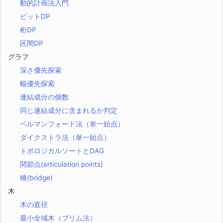
動的計画法入門
ビットDP
桁DP
区間DP
グラフ
深さ優先探索
幅優先探索
連結成分の個数
同じ連結成分に含まれるか判定
ベルマンフォード法（単一始点）
ダイクストラ法（単一始点）
トポロジカルソートとDAG
関節点(articulation points)
橋(bridge)
木
木の直径
最小全域木（プリム法）