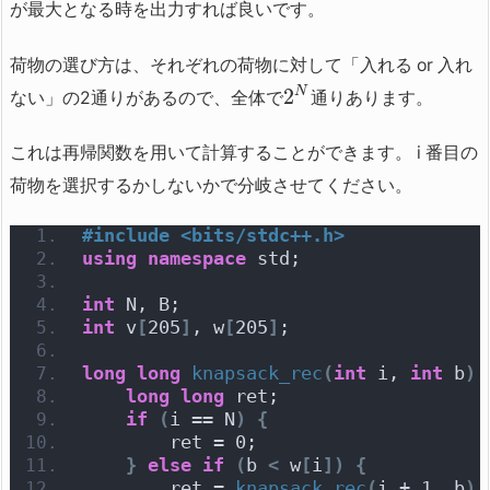
が最大となる時を出力すれば良いです。
荷物の選び方は、それぞれの荷物に対して「入れる or 入れ
2
N
ない」の2通りがあるので、全体で
通りあります。
これは再帰関数を用いて計算することができます。 i 番目の
荷物を選択するかしないかで分岐させてください。
#include <bits/stdc++.h>
using
namespace
 std;
int
 N, B;
int
 v
[
205
]
, w
[
205
]
;
long
long
knapsack_rec
(
int
 i, 
int
 b
)
long
long
 ret;
if
(
i == N
)
{
        ret = 0;
}
else
if
(
b 
<
 w
[
i
])
{
        ret = 
knapsack_rec
(
i + 1, b
)
;