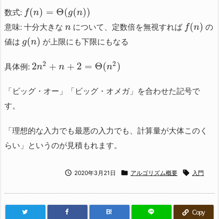
(
)
=
Θ
(
(
)
)
数式:
f
n
g
n
(
)
意味: 十分大きな
について、定数倍を無視すれば
の
n
f
n
(
)
値は
が上限にも下限にもなる
g
n
2
2
2
+
+
2
=
Θ
(
)
具体例:
n
n
n
「ビッグ・オー」「ビッグ・オメガ」を合わせた記号で
す。
「理想的な入力でも最悪の入力でも、計算量が大体このく
らい」というのが見積もれます。



2020年3月21日
アルゴリズム概要
入門
B!
Copy