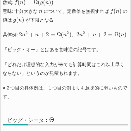
(
)
=
Ω
(
(
)
)
数式:
f
n
g
n
(
)
意味: 十分大きな
について、定数倍を無視すれば
の
n
f
n
(
)
値は
が下限となる
g
n
2
2
2
2
+
+
2
=
Ω
(
)
2
+
+
2
=
Ω
(
)
具体例:
、
n
n
n
n
n
n
「ビッグ・オー」とはある意味逆の記号です。
「どれだけ理想的な入力が来ても計算時間はこれ以上早く
ならない」というのが見積もれます。
※２つ目の具体例は、１つ目の例よりも意味的に弱いもので
す。
Θ
ビッグ・シータ：