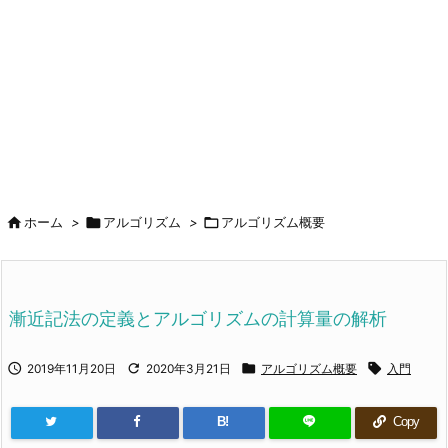



ホーム
>
アルゴリズム
>
アルゴリズム概要
漸近記法の定義とアルゴリズムの計算量の解析




2019年11月20日
2020年3月21日
アルゴリズム概要
入門
B!
Copy