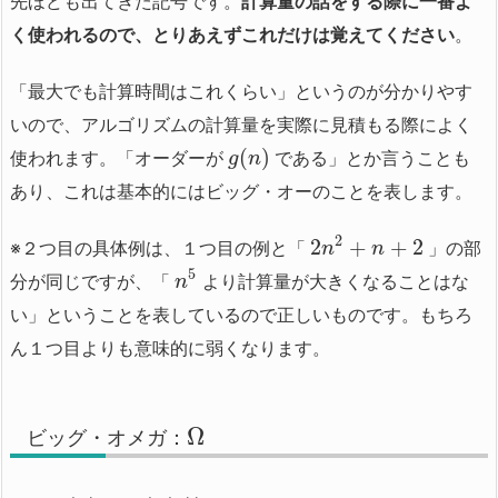
先ほども出てきた記号です。
計算量の話をする際に一番よ
く使われるので、とりあえずこれだけは覚えてください
。
「最大でも計算時間はこれくらい」というのが分かりやす
いので、アルゴリズムの計算量を実際に見積もる際によく
(
)
使われます。「オーダーが
である」とか言うことも
g
n
あり、これは基本的にはビッグ・オーのことを表します。
2
2
+
+
2
※２つ目の具体例は、１つ目の例と「
」の部
n
n
5
分が同じですが、「
より計算量が大きくなることはな
n
い」ということを表しているので正しいものです。もちろ
ん１つ目よりも意味的に弱くなります。
Ω
ビッグ・オメガ：