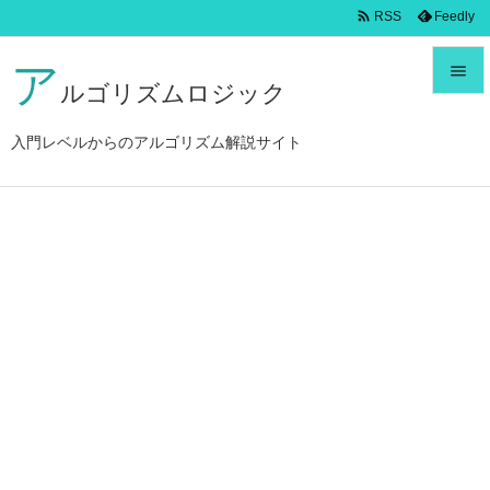

Feedly
RSS
ア

ルゴリズムロジック

メニュ
入門レベルからのアルゴリズム解説サイト

サイド

前へ

次へ

検索