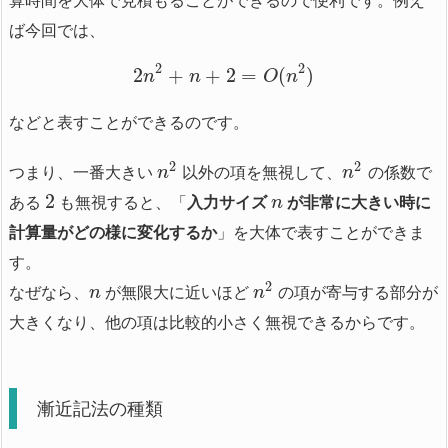
算時間を大体で見積もることができるので便利です。例え
ば今回では、
2
2
2
+
+
2
=
(
)
n
n
O
n
などと表すことができるのです。
2
2
つまり、一番大きい
以外の項を無視して、
の係数で
n
n
2
ある
も無視すると、「
入力サイズ
が非常に大きい時に
n
計算量がどの様に変化するか
」を大体で表すことができま
す。
2
なぜなら、
が無限大に近いほど
の項が寄与する部分が
n
n
大きくなり、他の項は比較的小さく無視できるからです。
漸近記法の種類