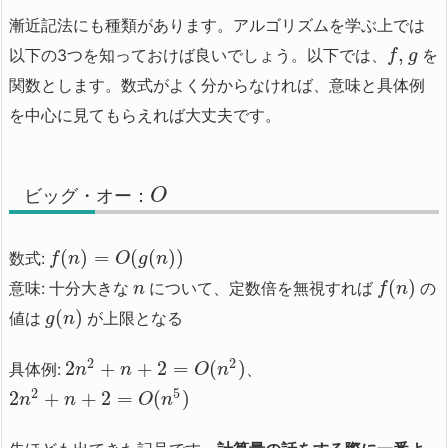
漸近記法にも種類があります。アルゴリズムを学ぶ上では
,
以下の3つを知っておけば良いでしょう。以下では、
を
f
g
関数とします。数式がよく分からなければ、意味と具体例
を中心に見てもらえれば大丈夫です。
ビッグ・オー：
O
(
)
=
(
(
)
)
数式:
f
n
O
g
n
(
)
意味: 十分大きな
について、定数倍を無視すれば
の
n
f
n
(
)
値は
が上限となる
g
n
2
2
2
+
+
2
=
(
)
具体例:
、
n
n
O
n
2
5
2
+
+
2
=
(
)
n
n
O
n