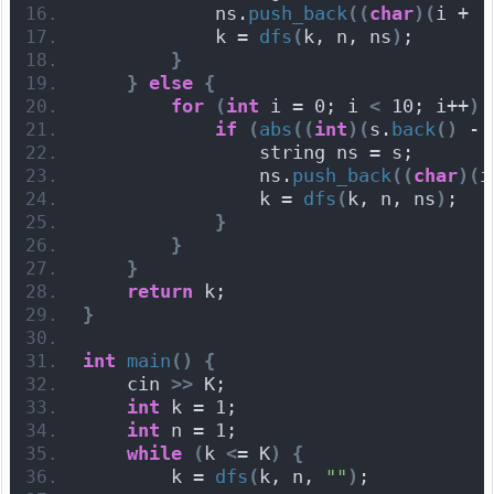
            ns.
push_back
((
char
)(
i + 
'
            k = 
dfs
(
k, n, ns
)
;
}
}
else
{
for
(
int
 i = 0; i 
<
 10; i++
)
if
(
abs
((
int
)(
s.
back
()
 - 
                string ns = s;
                ns.
push_back
((
char
)(
i
                k = 
dfs
(
k, n, ns
)
;
}
}
}
return
 k;
}
int
main
()
{
    cin 
>>
 K;
int
 k = 1;
int
 n = 1;
while
(
k 
<
= K
)
{
        k = 
dfs
(
k, n, 
""
)
;