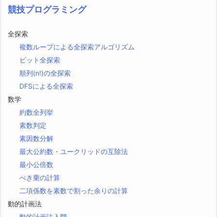
競技プログラミング
全探索
複数ループによる全探索アルゴリズム
ビット全探索
順列(n!)の全探索
DFSによる全探索
数学
約数全列挙
素数判定
素因数分解
最大公約数・ユークリッドの互除法
最小公倍数
べき乗の計算
二項係数を素数で割った余りの計算
動的計画法
動的計画法入門