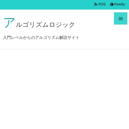

Feedly
RSS
ア

ルゴリズムロジック

メニュ
入門レベルからのアルゴリズム解説サイト

サイド

前へ

次へ

検索