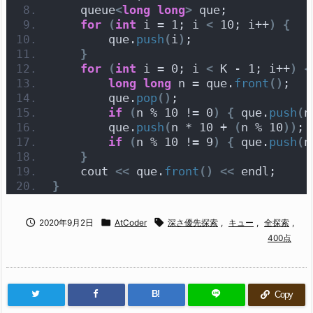
    queue
<
long
long
>
 que;
for
(
int
 i = 1; i 
<
 10; i++
)
{
        que.
push
(
i
)
;
}
for
(
int
 i = 0; i 
<
 K - 1; i++
)
{
long
long
 n = que.
front
()
;
        que.
pop
()
;
if
(
n % 10 != 0
)
{
 que.
push
(
n
        que.
push
(
n * 10 + 
(
n % 10
))
;
if
(
n % 10 != 9
)
{
 que.
push
(
n
}
    cout 
<<
 que.
front
()
<<
 endl;
}



2020年9月2日
AtCoder
深さ優先探索
,
キュー
,
全探索
,
400点
B!
Copy