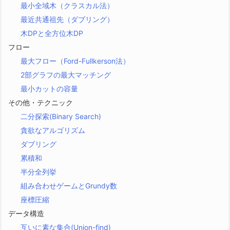
最小全域木（クラスカル法）
最近共通祖先（ダブリング）
木DPと全方位木DP
フロー
最大フロー（Ford-Fullkerson法）
2部グラフの最大マッチング
最小カットの容量
その他・テクニック
二分探索(Binary Search)
貪欲なアルゴリズム
ダブリング
累積和
半分全列挙
組み合わせゲームとGrundy数
座標圧縮
データ構造
互いに素な集合(Union-find)