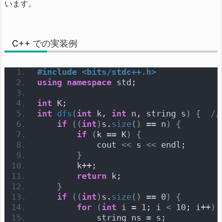
います。
C++ での実装例
#include <bits/stdc++.h>
using
namespace
 std;
int
 K;
int
dfs
(
int
 k, 
int
 n, string s
)
{
/
if
((
int
)
s.
size
()
 == n
)
{
if
(
k == K
)
{
            cout 
<<
 s 
<<
 endl;
}
        k++;
return
 k;
}
if
((
int
)
s.
size
()
 == 0
)
{
for
(
int
 i = 1; i 
<
 10; i++
)
            string ns = s;