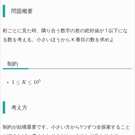
問題概要
桁ごとに見た時、隣り合う数字の差の絶対値が 1 以下にな
る数を考える。小さいほうから K 番目の数を求めよ
制約
5
1
≤
≤
10
K
考え方
制約が結構重要です。小さい方から1つずつ全探索すること