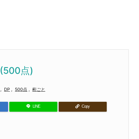
 (500点)
,
DP
,
500点
,
桁ごと
LINE
Copy