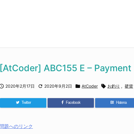
[AtCoder] ABC155 E – Payment




2020年2月17日
2020年9月2日
AtCoder
お釣り
,
硬貨
Twitter
Facebook
B!
Hatena
問題へのリンク