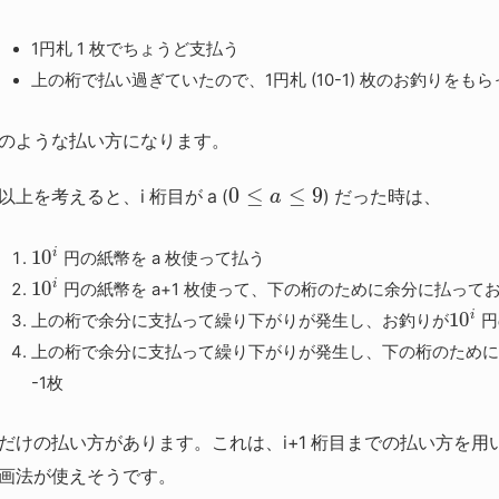
1円札 1 枚でちょうど支払う
上の桁で払い過ぎていたので、1円札 (10-1) 枚のお釣りをも
のような払い方になります。
0
≤
≤
9
以上を考えると、i 桁目が a (
) だった時は、
a
i
10
円の紙幣を a 枚使って払う
i
10
円の紙幣を a+1 枚使って、下の桁のために余分に払って
i
10
上の桁で余分に支払って繰り下がりが発生し、お釣りが
円の
上の桁で余分に支払って繰り下がりが発生し、下の桁のために
-1枚
だけの払い方があります。これは、i+1 桁目までの払い方を用
画法が使えそうです。