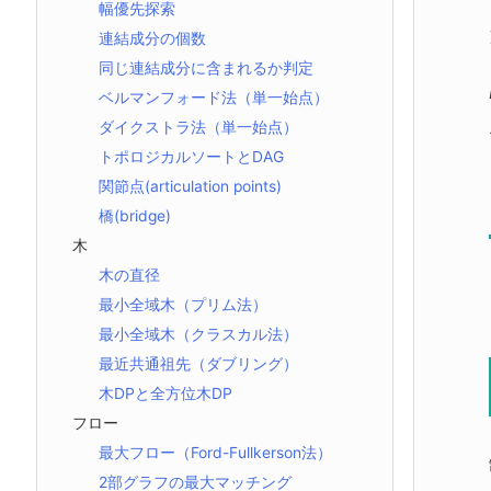
幅優先探索
連結成分の個数
同じ連結成分に含まれるか判定
ベルマンフォード法（単一始点）
ダイクストラ法（単一始点）
トポロジカルソートとDAG
関節点(articulation points)
橋(bridge)
木
木の直径
最小全域木（プリム法）
最小全域木（クラスカル法）
最近共通祖先（ダブリング）
木DPと全方位木DP
フロー
最大フロー（Ford-Fullkerson法）
2部グラフの最大マッチング