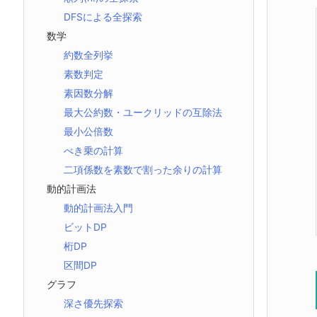
DFSによる全探索
数学
約数全列挙
素数判定
素因数分解
最大公約数・ユークリッドの互除法
最小公倍数
べき乗の計算
二項係数を素数で割った余りの計算
動的計画法
動的計画法入門
ビットDP
桁DP
区間DP
グラフ
深さ優先探索