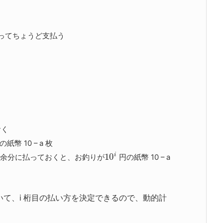
らってちょうど支払う
おく
紙幣 10 – a 枚
i
10
余分に払っておくと、お釣りが
円の紙幣 10 – a
いて、i 桁目の払い方を決定できるので、動的計