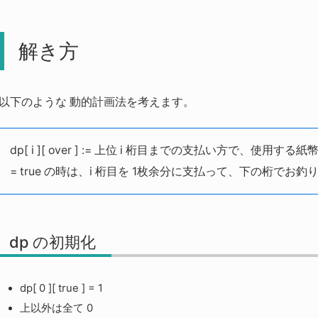
解き方
以下のような 動的計画法を考えます。
dp[ i ][ over ] := 上位 i 桁目までの支払い方で、使
= true の時は、i 桁目を 1枚余分に支払って、下の桁でお
dp の初期化
dp[ 0 ][ true ] = 1
上以外は全て 0