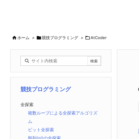



ホーム
>
競技プログラミング
>
AtCoder
競技プログラミング
全探索
複数ループによる全探索アルゴリズ
ム
ビット全探索
順列(n!)の全探索