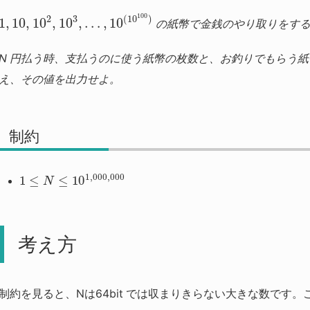
100
2
3
(
10
)
1
,
10
,
10
,
10
,
…
,
10
の紙幣で金銭のやり取りをす
N 円払う時、支払うのに使う紙幣の枚数と、お釣りでもらう
え、その値を出力せよ。
制約
1
,
000
,
000
1
≤
≤
10
N
考え方
制約を見ると、Nは64bit では収まりきらない大きな数です