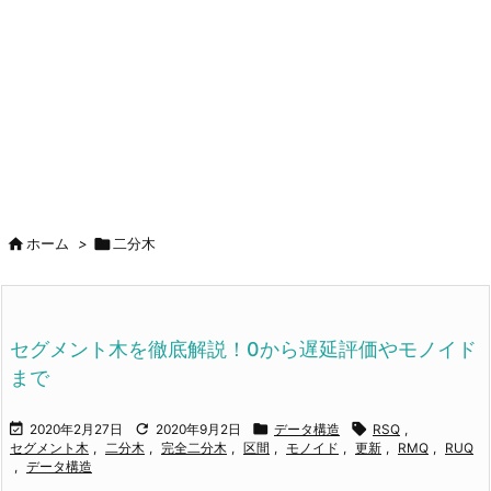


ホーム
>
二分木
セグメント木を徹底解説！0から遅延評価やモノイド
まで




2020年2月27日
2020年9月2日
データ構造
RSQ
,
セグメント木
,
二分木
,
完全二分木
,
区間
,
モノイド
,
更新
,
RMQ
,
RUQ
,
データ構造