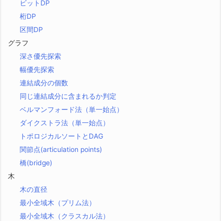
ビットDP
桁DP
区間DP
グラフ
深さ優先探索
幅優先探索
連結成分の個数
同じ連結成分に含まれるか判定
ベルマンフォード法（単一始点）
ダイクストラ法（単一始点）
トポロジカルソートとDAG
関節点(articulation points)
橋(bridge)
木
木の直径
最小全域木（プリム法）
最小全域木（クラスカル法）