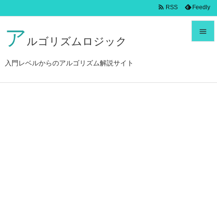

Feedly
RSS
ア

ルゴリズムロジック

メニュ
入門レベルからのアルゴリズム解説サイト

サイド

前へ

次へ

検索