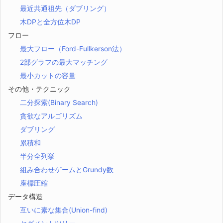
最近共通祖先（ダブリング）
木DPと全方位木DP
フロー
最大フロー（Ford-Fullkerson法）
2部グラフの最大マッチング
最小カットの容量
その他・テクニック
二分探索(Binary Search)
貪欲なアルゴリズム
ダブリング
累積和
半分全列挙
組み合わせゲームとGrundy数
座標圧縮
データ構造
互いに素な集合(Union-find)